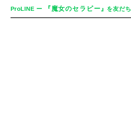
『魔女のセラピー』
ProLINE
ー
を友だ